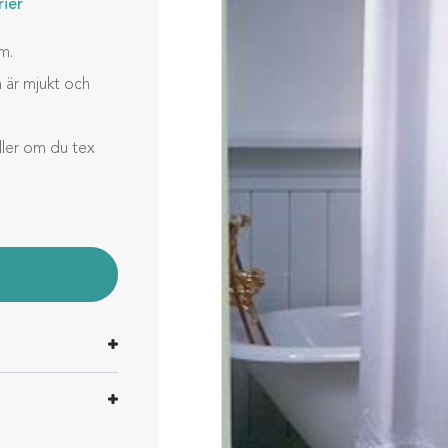
ier
cm.
m är mjukt och
ller om du tex