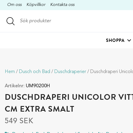
Om oss
Köpvillkor
Kontakta oss
SHOPPA
Hem
/
Dusch och Bad
/
Duschdraperier
/ Duschdraperi Unicolor vitt 90
Artikelnr:
UM90200H
DUSCHDRAPERI UNICOLOR VITT
CM EXTRA SMALT
549
SEK