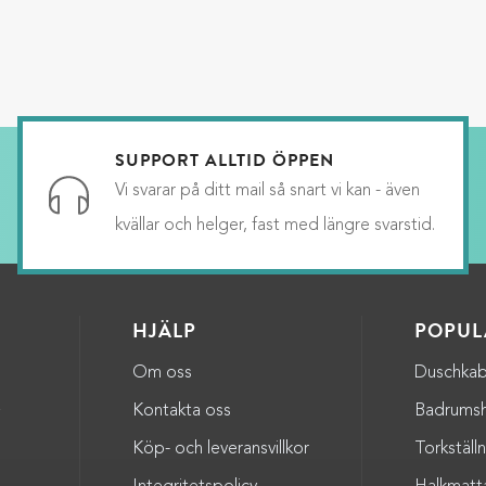
SUPPORT ALLTID ÖPPEN
Vi svarar på ditt mail så snart vi kan - även
kvällar och helger, fast med längre svarstid.
HJÄLP
POPUL
Om oss
Duschkab
a
Kontakta oss
Badrumsh
Köp- och leveransvillkor
Torkställ