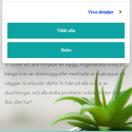
mellan duschkorgar från svenska tillverkare som Smedbo
Visa detaljer
eller norska Ljungmann med mycket mer.
Tillåt alla
Vi på Badmiljö är övertygade om att en snygg duschkorg
inte bara är väldigt praktisk att ha för förvaring inne i
Neka
duschen, men också höjer helhetsintrycket i ditt badrum.
Vi tycker att alla förtjänar en snygg, högkvalitativ korg att
hänga över sin duschvägg eller med hjälp av sugkoppar på
väggen.
Vi erbjuder därför fri frakt på alla ordrar av
duschkorgar, och alla andra produkter också för den delen.
Bra, eller hur?