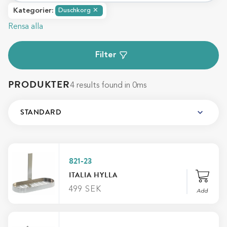
Kategorier
:
Duschkorg
✕
Rensa alla
Filter
PRODUKTER
4 results found in 0ms
821-23
ITALIA HYLLA
499
SEK
Add