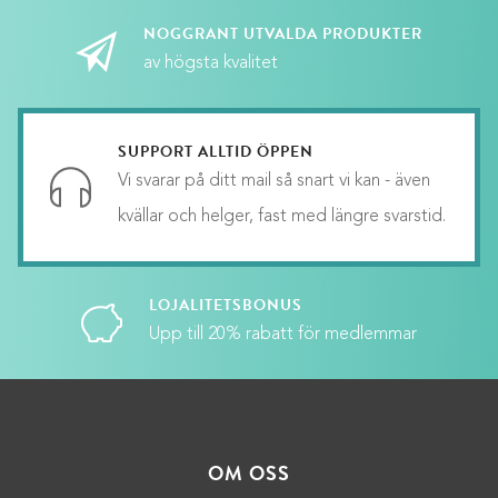
NOGGRANT UTVALDA PRODUKTER
av högsta kvalitet
SUPPORT ALLTID ÖPPEN
Vi svarar på ditt mail så snart vi kan - även
kvällar och helger, fast med längre svarstid.
LOJALITETSBONUS
Upp till 20% rabatt för medlemmar
FILTRERA EFTER KATEGORI
OM OSS