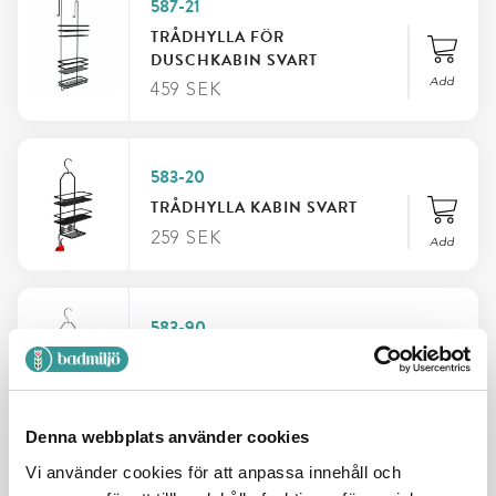
587-21
TRÅDHYLLA FÖR
DUSCHKABIN SVART
Add
459
SEK
583-20
TRÅDHYLLA KABIN SVART
259
SEK
Add
583-90
TRÅDHYLLA KABIN KROM
269
SEK
Add
Denna webbplats använder cookies
Visa fler
Vi använder cookies för att anpassa innehåll och