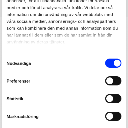
annonser, för att tillhandahålla funktioner för sociala
medier och för att analysera vår trafik. Vi delar också
information om din användning av vår webbplats med
våra sociala medier, annonserings- och analyspartners
som kan kombinera den med annan information som du
har lämnat till dem eller som de har samlat in från din
VILKET DITT BEHOV AV
användning av deras tjänster.
DUSCHKORGAR ÄN ÄR KAN VI
Consent
PÅ BADMILJÖ ERBJUDA EN
Nödvändiga
Selection
DUSCHKORG AV HÖG
Preferenser
KVALITET.
Statistik
Duschkorg i ett plan eller två plan. För montering på
väggen, i hörnet eller hängande över duschväggen.
Alla
Marknadsföring
våra duschkorgar är tillverkade i rostfritt stål eller förkromad
mässing, för att tåla miljön inne i din dusch på bästa sätt. Välj