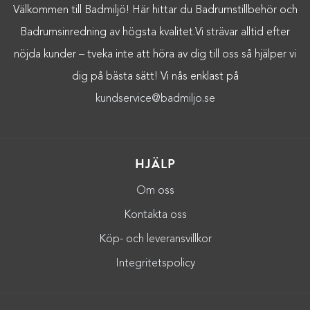
Välkommen till Badmiljö! Här hittar du Badrumstillbehör och
FILTRERA EFTER PRIS
Badrumsinredning av högsta kvalitet.Vi strävar alltid efter
nöjda kunder – tveka inte att höra av dig till oss så hjälper vi
dig på bästa sätt! Vi nås enklast på
kundservice@badmiljo.se
HJÄLP
Om oss
Kontakta oss
Köp- och leveransvillkor
Integritetspolicy