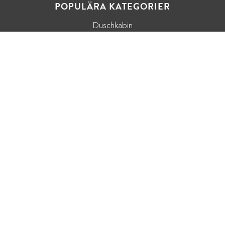
POPULÄRA KATEGORIER
Duschkabin
Stäng
Badrumshylla
Torkställning
Halkmatta
Badkarshandtag
FÖLJ OSS
Facebook
Instagram