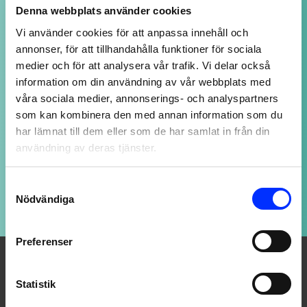
Denna webbplats använder cookies
NOGGRANT UTVALDA PRODUKTER
Vi använder cookies för att anpassa innehåll och
av högsta kvalitet
annonser, för att tillhandahålla funktioner för sociala
medier och för att analysera vår trafik. Vi delar också
information om din användning av vår webbplats med
SUPPORT ALLTID ÖPPEN
våra sociala medier, annonserings- och analyspartners
som kan kombinera den med annan information som du
Vi svarar på ditt mail så snart vi kan - även
har lämnat till dem eller som de har samlat in från din
kvällar och helger, fast med längre svarstid.
användning av deras tjänster.
Consent
LOJALITETSBONUS
Nödvändiga
Selection
Upp till 20% rabatt för medlemmar
Preferenser
Statistik
OM OSS