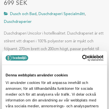
699
SEK
Dusch och Bad
,
Duschdraperi Specialmått
,
Duschdraperier
Duschdraperi Unicolor i hotellkvalitet. Duschdraperiet är ett
stilrent vitt draperi i 100% polyester som är mjukt och
följsamt. 270cm brett och 200cm högt, passar perfekt till
badkaret eller jacuzzin. Duschdraperi Unicolor har tyngd
längst ner för att ge draperiet ett snyggt fall. Tvättbart i 40
grader och framställt utan bly, PVC, flour eller giftiga
Denna webbplats använder cookies
impregneringsmedel.
Vi använder cookies för att anpassa innehåll och
annonser, för att tillhandahålla funktioner för sociala
medier och för att analysera vår trafik. Vi delar också
information om din användning av vår webbplats med
Lägg till i varukorg
våra sociala medier, annonserings- och analyspartners