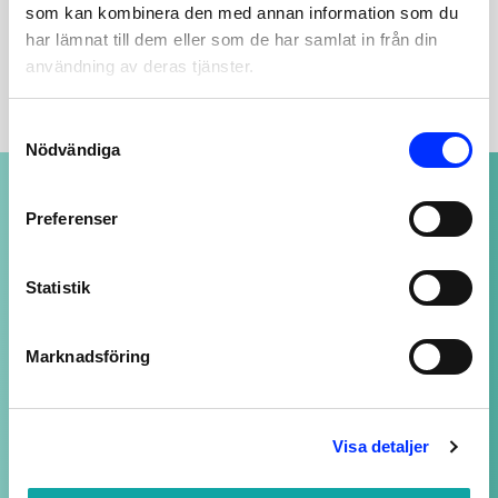
som kan kombinera den med annan information som du
har lämnat till dem eller som de har samlat in från din
BESKRIVNING
användning av deras tjänster.
Consent
Nödvändiga
Selection
NOGGRANT UTVALDA PRODUKTER
Preferenser
av högsta kvalitet
Statistik
SUPPORT ALLTID ÖPPEN
Vi svarar på ditt mail så snart vi kan - även
Marknadsföring
kvällar och helger, fast med längre svarstid.
Visa detaljer
LOJALITETSBONUS
Upp till 20% rabatt för medlemmar