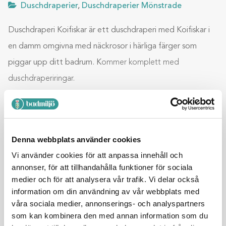
Duschdraperier
,
Duschdraperier Mönstrade
Duschdraperi Koifiskar är ett duschdraperi med Koifiskar i
en damm omgivna med näckrosor i härliga färger som
piggar upp ditt badrum. K
ommer komplett med
duschdraperiringar.
Lägg till i varukorg
Denna webbplats använder cookies
Vi använder cookies för att anpassa innehåll och
BESKRIVNING
annonser, för att tillhandahålla funktioner för sociala
medier och för att analysera vår trafik. Vi delar också
YTTERLIGARE INFORMATION
information om din användning av vår webbplats med
våra sociala medier, annonserings- och analyspartners
som kan kombinera den med annan information som du
RECENSIONER (0)