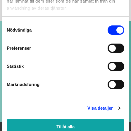
har lämnat till dem eller som de har samlat in från din
användning av deras tjänster.
Consent
Nödvändiga
NOGGRANT UTVALDA PRODUKTER
Selection
av högsta kvalitet
Preferenser
SUPPORT ALLTID ÖPPEN
Statistik
Vi svarar på ditt mail så snart vi kan - även
kvällar och helger, fast med längre svarstid.
Marknadsföring
LOJALITETSBONUS
Visa detaljer
Upp till 20% rabatt för medlemmar
Tillåt alla