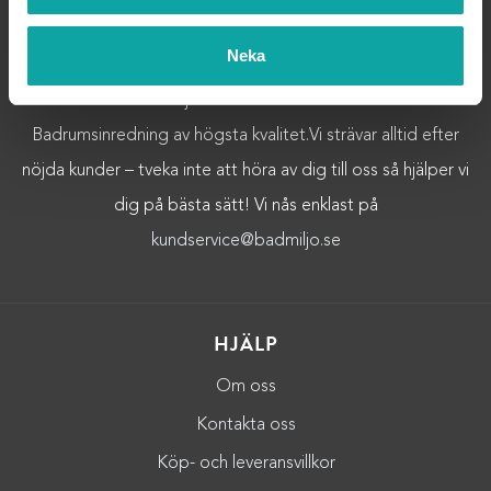
OM OSS
Neka
Välkommen till Badmiljö! Här hittar du Badrumstillbehör och
Badrumsinredning av högsta kvalitet.Vi strävar alltid efter
nöjda kunder – tveka inte att höra av dig till oss så hjälper vi
dig på bästa sätt! Vi nås enklast på
kundservice@badmiljo.se
HJÄLP
Om oss
Kontakta oss
Köp- och leveransvillkor