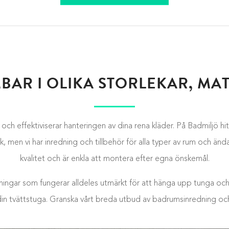
BAR I OLIKA STORLEKAR, M
n och effektiviserar hanteringen av dina rena kläder. På Badmiljö hit
ik, men vi har inredning och tillbehör för alla typer av rum och ä
kvalitet och är enkla att montera efter egna önskemål.
ngar som fungerar alldeles utmärkt för att hänga upp tunga och fu
in tvättstuga. Granska vårt breda utbud av badrumsinredning och hå