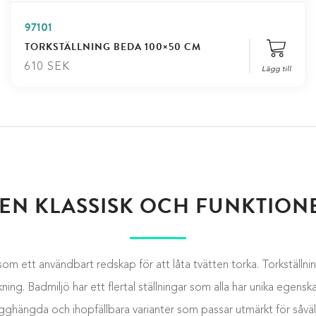
97101
TORKSTÄLLNING BEDA 100×50 CM
610
SEK
Lägg till
EN KLASSISK OCH FUNKTION
som ett användbart redskap för att låta tvätten torka. Torkställni
ing. Badmiljö har ett flertal ställningar som alla har unika egenska
gghängda och ihopfällbara varianter som passar utmärkt för såväl