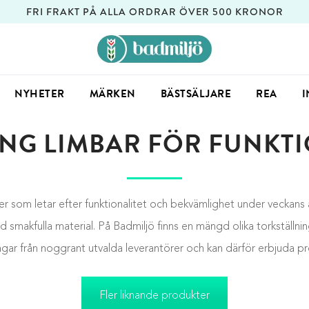
FRI FRAKT PÅ ALLA ORDRAR ÖVER 500 KRONOR
NYHETER
MÄRKEN
BÄSTSÄLJARE
REA
I
ING LIMBAR FÖR FUNKT
ner som letar efter funktionalitet och bekvämlighet under veckans 
ed smakfulla material. På Badmiljö finns en mängd olika torkstäl
ngar från noggrant utvalda leverantörer och kan därför erbjuda pro
Fler liknande produkter