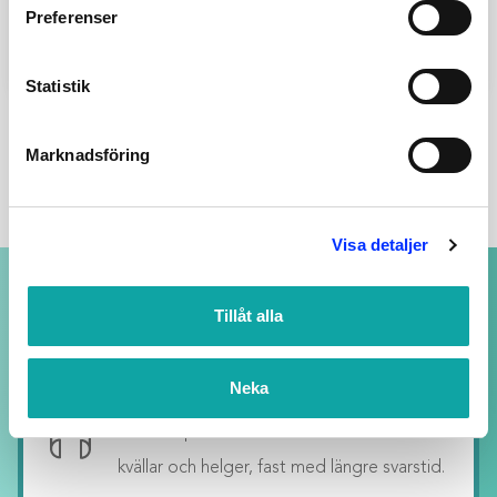
HANDDUSCHHÅLLARE
Preferenser
TAPWELL XSUP030
MÄSSING
Lägg till
1,255
SEK
Statistik
Marknadsföring
Visa detaljer
NOGGRANT UTVALDA PRODUKTER
Tillåt alla
av högsta kvalitet
Neka
SUPPORT ALLTID ÖPPEN
Vi svarar på ditt mail så snart vi kan - även
kvällar och helger, fast med längre svarstid.