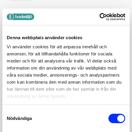
BESKRIVNING
Denna webbplats använder cookies
DU KANSKE OCKSÅ GILLAR …
Vi använder cookies för att anpassa innehåll och
annonser, för att tillhandahålla funktioner för sociala
medier och för att analysera vår trafik. Vi delar också
information om din användning av vår webbplats med
våra sociala medier, annonserings- och analyspartners
9418478
som kan kombinera den med annan information som du
har lämnat till dem eller som de har samlat in från din
HANDDUSCH TAPWELL
DSO14090 MÄSSING
användning av deras tjänster.
Lägg till
1,165
SEK
Consent
Nödvändiga
Selection
9418586