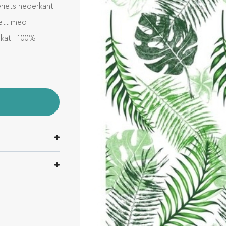
riets nederkant
lett med
rkat i 100%