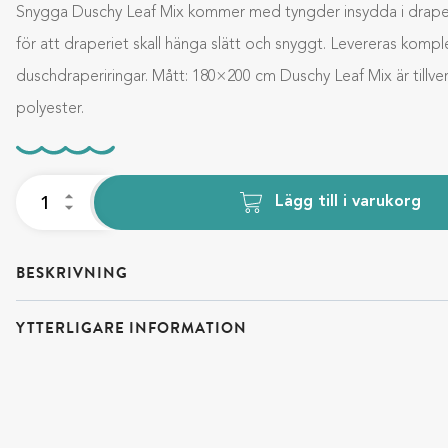
Snygga Duschy Leaf Mix kommer med tyngder insydda i drape
för att draperiet skall hänga slätt och snyggt. Levereras komp
duschdraperiringar. Mått: 180×200 cm Duschy Leaf Mix är tillve
polyester.
Lägg till i varukorg
BESKRIVNING
YTTERLIGARE INFORMATION