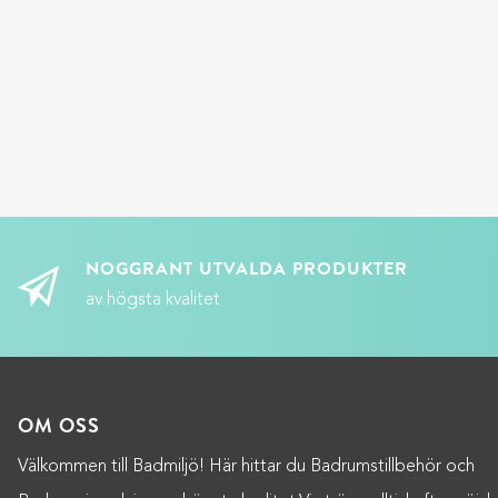
NOGGRANT UTVALDA PRODUKTER
av högsta kvalitet
OM OSS
Välkommen till Badmiljö! Här hittar du Badrumstillbehör och