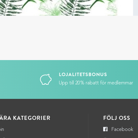
LOJALITETSBONUS
Upp till 20% rabatt för medlemmar
ÄRA KATEGORIER
FÖLJ OSS
in
Facebook