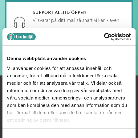
SUPPORT ALLTID ÖPPEN
Vi svarar på ditt mail så snart vi kan - även
kvällar och helger, fast med längre svarstid.
LOJALITETSBONUS
Denna webbplats använder cookies
Upp till 20% rabatt för medlemmar
Vi använder cookies för att anpassa innehåll och
annonser, för att tillhandahålla funktioner för sociala
medier och för att analysera vår trafik. Vi delar också
information om din användning av vår webbplats med
våra sociala medier, annonserings- och analyspartners
OM OSS
som kan kombinera den med annan information som du
har lämnat till dem eller som de har samlat in från din
Välkommen till Badmiljö! Här hittar du Badrumstillbehör och
användning av deras tjänster.
Badrumsinredning av högsta kvalitet.Vi strävar alltid efter
nöjda kunder – tveka inte att höra av dig till oss så hjälper vi
Consent