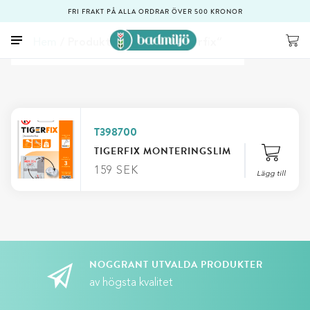
FRI FRAKT PÅ ALLA ORDRAR ÖVER 500 KRONOR
Hem
/ Produkter märkta ”Tigerfix”
T398700
TIGERFIX MONTERINGSLIM
159
SEK
Lägg till
NOGGRANT UTVALDA PRODUKTER
av högsta kvalitet