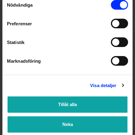
dig på bästa sätt! Vi nås enklast på
Nödvändiga
Selection
kundservice@badmiljo.se
Preferenser
HJÄLP
Statistik
Om oss
Marknadsföring
Kontakta oss
Köp- och leveransvillkor
Visa detaljer
Integritetspolicy
Tillåt alla
POPULÄRA KATEGORIER
Duschkabin
Neka
Badrumshylla