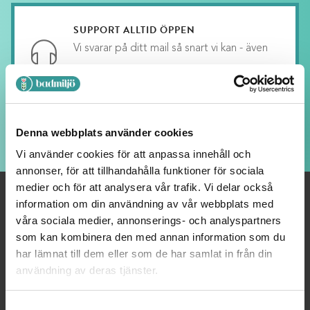
SUPPORT ALLTID ÖPPEN
Vi svarar på ditt mail så snart vi kan - även
kvällar och helger, fast med längre svarstid.
LOJALITETSBONUS
Denna webbplats använder cookies
Upp till 20% rabatt för medlemmar
Vi använder cookies för att anpassa innehåll och
annonser, för att tillhandahålla funktioner för sociala
medier och för att analysera vår trafik. Vi delar också
information om din användning av vår webbplats med
våra sociala medier, annonserings- och analyspartners
OM OSS
som kan kombinera den med annan information som du
har lämnat till dem eller som de har samlat in från din
Välkommen till Badmiljö! Här hittar du Badrumstillbehör och
användning av deras tjänster.
Badrumsinredning av högsta kvalitet.Vi strävar alltid efter
nöjda kunder – tveka inte att höra av dig till oss så hjälper vi
Consent