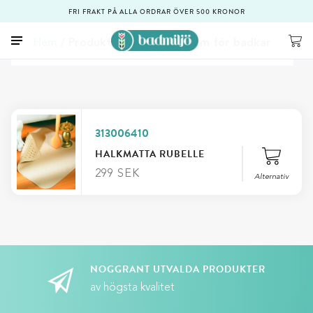
FRI FRAKT PÅ ALLA ORDRAR ÖVER 500 KRONOR
Hem
/ Produkt Längd / 75x37 cm för badkar
313006410
HALKMATTA RUBELLE
299
SEK
Alternativ
Stäng
Längd
NOGGRANT UTVALDA PRODUKTER
av högsta kvalitet
Lägg till i varukorg