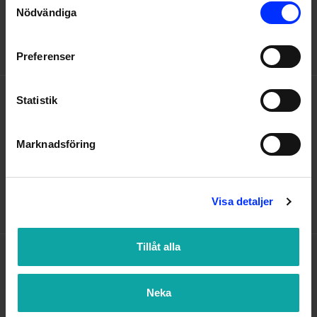
Nödvändiga
dig på bästa sätt! Vi nås enklast på
Selection
kundservice@badmiljo.se
Preferenser
HJÄLP
Statistik
Om oss
Marknadsföring
Kontakta oss
Köp- och leveransvillkor
Visa detaljer
Integritetspolicy
Tillåt alla
POPULÄRA KATEGORIER
Duschkabin
Neka
Badrumshylla