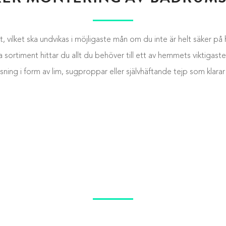
vilket ska undvikas i möjligaste mån om du inte är helt säker på hur
sortiment hittar du allt du behöver till ett av hemmets viktigaste
ning i form av lim, sugproppar eller självhäftande tejp som klarar
E MISSAT VÅR SNYGGA BA
tilren, enkel badrumsinredning där alla produkter har fördelen a