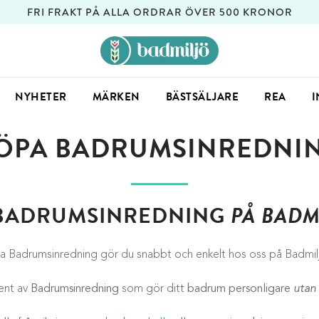
FRI FRAKT PÅ ALLA ORDRAR ÖVER 500 KRONOR
NYHETER
MÄRKEN
BÄSTSÄLJARE
REA
I
ÖPA BADRUMSINREDNI
BADRUMSINREDNING
PÅ BADM
 Badrumsinredning gör du snabbt och enkelt hos oss på Badmil
ment av
Badrumsinredning
som gör ditt
badrum personligare
utan 