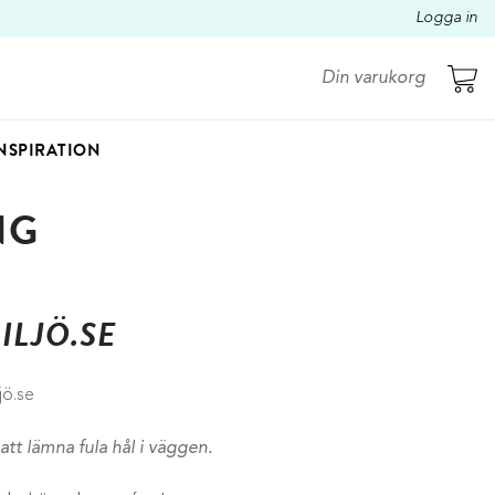
Logga in
Din varukorg
NSPIRATION
NG
ILJÖ.SE
jö.se
att lämna fula hål i väggen.