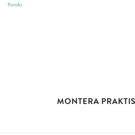
Rondo
är som namnet antyder badrumsartiklar med rund karak
du får snygg och funktionell badrumsinredning. Välj m
MONTERA PRAKTIS