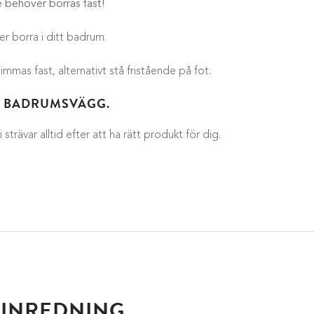
e behöver borras fast!
r borra i ditt badrum.
mas fast, alternativt stå fristående på fot.
IN BADRUMSVÄGG.
trävar alltid efter att ha rätt produkt för dig.
SINREDNING