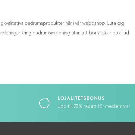
 högkvalitativa badrumsprodukter här i vår webbshop. Luta dig
underingar kring badrumsinredning utan att borra så är du alltid
LOJALITETSBONUS
Upp till 20% rabatt för medlemmar