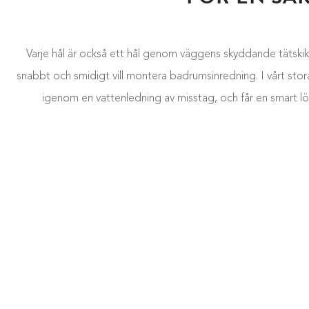
Varje hål är också ett hål genom väggens skyddande tätskikt, 
snabbt och smidigt vill montera badrumsinredning. I vårt stora 
igenom en vattenledning av misstag, och får en smart lös
DU HAR VÄL INT
Norska kvalitetsmärket Ljungmann har släppt två serier av s