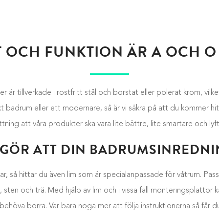
T OCH FUNKTION ÄR A OCH O
r är tillverkade i rostfritt stål och borstat eller polerat krom, vil
adrum eller ett modernare, så är vi säkra på att du kommer hitta 
ng att våra produkter ska vara lite bättre, lite smartare och lyfta
 GÖR ATT DIN BADRUMSINREDNIN
r, så hittar du även lim som är specialanpassade för våtrum. Passa 
sten och trä. Med hjälp av lim och i vissa fall monteringsplattor
ehöva borra. Var bara noga mer att följa instruktionerna så får