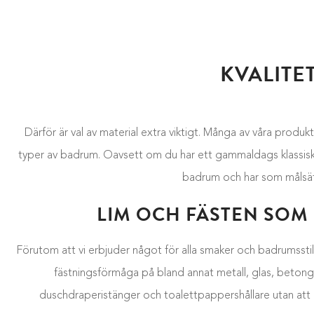
KVALITE
Därför är val av material extra viktigt. Många av våra produkte
typer av badrum. Oavsett om du har ett gammaldags klassiskt b
badrum och har som målsättni
LIM OCH FÄSTEN SOM
Förutom att vi erbjuder något för alla smaker och badrumsstila
fästningsförmåga på bland annat metall, glas, betong, 
duschdraperistänger och toalettpappershållare utan att b