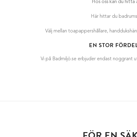
Hos oss kan du hitta a
Här hittar du badrums
Välj mellan toapappershållare, handdukshäng
EN STOR FÖRDEL
Vi på Badmiljö.se erbjuder endast noggrant utva
FÖR EN SÄ