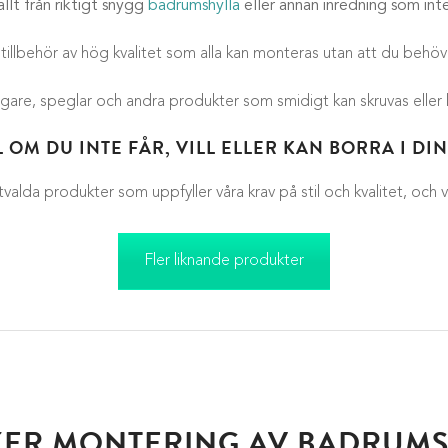
llt från riktigt snygg
badrumshylla
eller annan inredning som int
tillbehör av hög kvalitet som alla kan monteras utan att du behöve
are, speglar och andra produkter som smidigt kan skruvas eller lim
 OM DU INTE FÅR, VILL ELLER KAN BORRA I D
lda produkter som uppfyller våra krav på stil och kvalitet, och vi s
Fler liknande produkter
KER MONTERING AV BADRUM