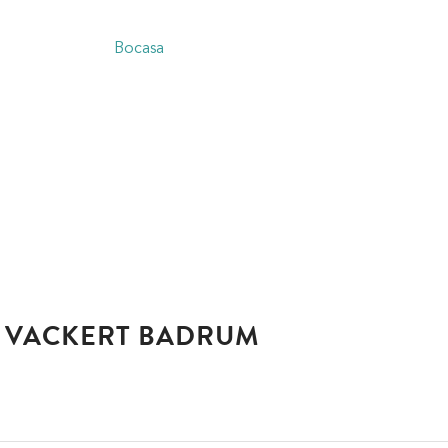
ign. Båda produktserierna är ett utmärkt budgetalternativ där
ddukshängare från
Bocasa
som limmas fast på väggen?
T VACKERT BADRUM