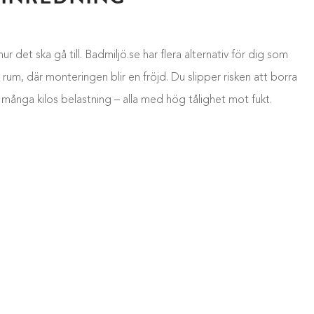
 det ska gå till. Badmiljö.se har flera alternativ för dig som
 rum, där monteringen blir en fröjd. Du slipper risken att borra
 många kilos belastning – alla med hög tålighet mot fukt.
DRUMSINREDNING?
tt kunna monteras utan att du behöver borra i väggen. Serien