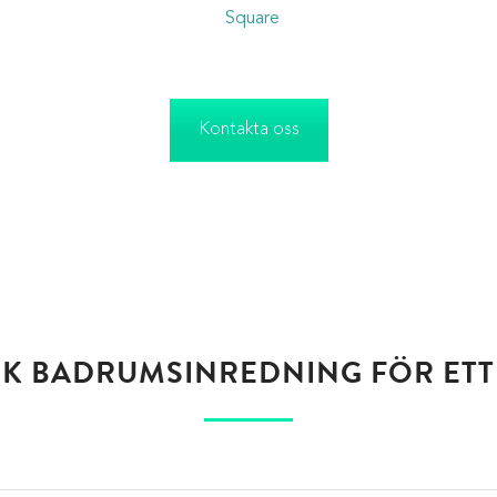
tär på alla produkter. Serien
Square
består av en mer kantig des
ellan hållare för tandborstglas, väggkrokar, eller varför inte han
Kontakta oss
K BADRUMSINREDNING FÖR ET