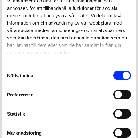
Vi använder cookies för att anpassa innehåll och
HANDDUKSKROK TAPWELL
annonser, för att tillhandahålla funktioner för sociala
TA242 KOPPAR
medier och för att analysera vår trafik. Vi delar också
Lägg till
390
SEK
information om din användning av vår webbplats med
våra sociala medier, annonserings- och analyspartners
som kan kombinera den med annan information som du
9420931
har lämnat till dem eller som de har samlat in från din
HANDDUKSKROK TAPWELL
användning av deras tjänster.
TA243 BRUSHED NICKEL
Lägg till
290
SEK
Consent
Nödvändiga
Selection
9419072
Preferenser
HANDDUKSKROK TAPWELL
TA242 MÄSSING
Statistik
Lägg till
390
SEK
Marknadsföring