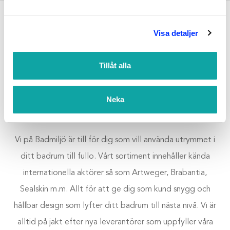
Visa detaljer
FÖRVERKLIGA DIN
Tillåt alla
BADRUMSDRÖM MED OSS PÅ
BADMILJÖ
Neka
Vi på Badmiljö är till för dig som vill använda utrymmet i
ditt badrum till fullo. Vårt sortiment innehåller kända
internationella aktörer så som Artweger, Brabantia,
Sealskin m.m. Allt för att ge dig som kund snygg och
hållbar design som lyfter ditt badrum till nästa nivå. Vi är
alltid på jakt efter nya leverantörer som uppfyller våra