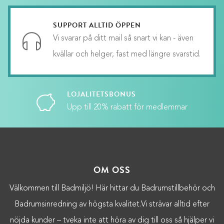
SUPPORT ALLTID ÖPPEN
Vi svarar på ditt mail så snart vi kan - även
kvällar och helger, fast med längre svarstid.
LOJALITETSBONUS
Upp till 20% rabatt för medlemmar
OM OSS
Välkommen till Badmiljö! Här hittar du Badrumstillbehör och
Badrumsinredning av högsta kvalitet.Vi strävar alltid efter
nöjda kunder – tveka inte att höra av dig till oss så hjälper vi