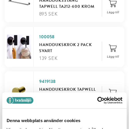
HANDDUKSSTÅNG
TAPWELL TA212-600 KROM
Lägg till
895
SEK
100058
HANDDUKSKROK 2 PACK
SVART
Lägg till
139
SEK
9419138
HANDDUKSKROK TAPWELL
TA243 HONEY GOLD
Lägg till
390
SEK
Denna webbplats använder cookies
9420090