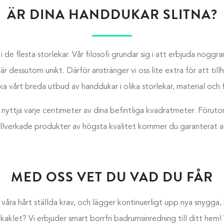
ÄR DINA HANDDUKAR SLITNA?
 de flesta storlekar. Vår filosofi grundar sig i att erbjuda nog
är dessutom unikt. Därför anstränger vi oss lite extra för att t
ka vårt breda utbud av handdukar i olika storlekar, material och 
t nyttja varje centimeter av dina befintliga kvadratmeter. Föruto
llverkade produkter av högsta kvalitet kommer du garanterat att
MED OSS VET DU VAD DU FÅR
 våra hårt ställda krav, och lägger kontinuerligt upp nya snygga
 i kaklet? Vi erbjuder smart borrfri badrumsinredning till ditt he