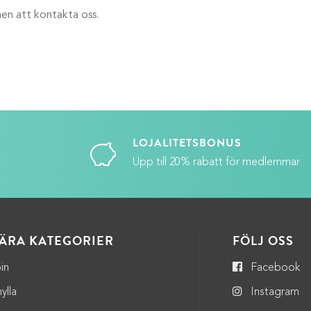
men att kontakta oss.
LOJALITETSBONUS
Upp till 20% rabatt för medlemmar
ÄRA KATEGORIER
FÖLJ OSS
in
Facebook
ylla
Instagram