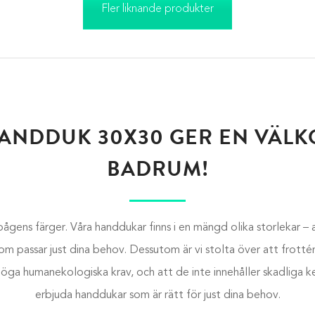
Fler liknande produkter
ANDDUK 30X30 GER EN VÄLK
BADRUM!
bågens färger. Våra handdukar finns i en mängd olika storlekar
–
a
som passar just dina behov. Dessutom är vi stolta över att frott
öga humanekologiska krav, och att de inte innehåller skadliga kemi
erbjuda handdukar som är rätt för just dina behov.