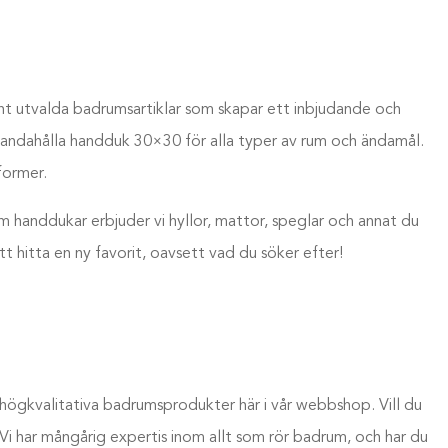
grant utvalda badrumsartiklar som skapar ett inbjudande och
illhandahålla handduk 30×30 för alla typer av rum och ändamål.
former.
m handdukar erbjuder vi hyllor, mattor, speglar och annat du
 hitta en ny favorit, oavsett vad du söker efter!
, högkvalitativa badrumsprodukter här i vår webbshop. Vill du
m! Vi har mångårig expertis inom allt som rör badrum, och har du