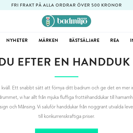
FRI FRAKT PÅ ALLA ORDRAR ÖVER 500 KRONOR
NYHETER
MÄRKEN
BÄSTSÄLJARE
REA
I
 DU EFTER EN HANDDUK 
kväll. Ett snabbt sätt att förnya ditt badrum och ge det en mer i
adrummet, vi har allt från mjuka fluffiga frottéhanddukar till hama
sign och Månsing. Vi saluför handdukar från noggrant utvalda le
till konkurrenskraftiga priser.