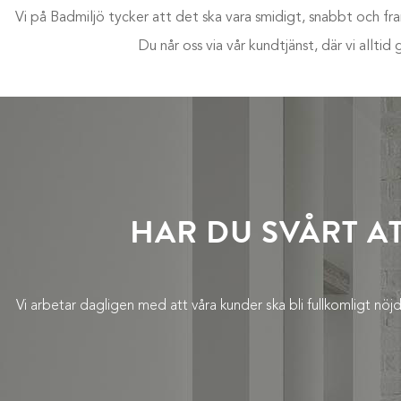
Vi på Badmiljö tycker att det ska vara smidigt, snabbt och fra
Du når oss via vår kundtjänst, där vi alltid
HAR DU SVÅRT A
Vi arbetar dagligen med att våra kunder ska bli fullkomligt nöjda,