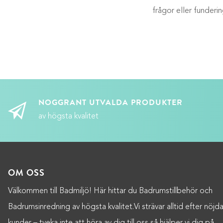
frågor eller funderi
NOGGRANT UTVALDA PRODUKTER
av högsta kvalitet
OM OSS
Välkommen till Badmiljö! Här hittar du Badrumstillbehör och
Badrumsinredning av högsta kvalitet.Vi strävar alltid efter nöjd