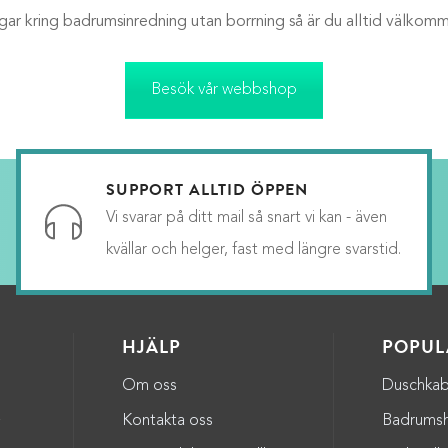
ngar kring badrumsinredning utan borrning så är du alltid välkom
Besök vår webbshop
SUPPORT ALLTID ÖPPEN
Vi svarar på ditt mail så snart vi kan - även
kvällar och helger, fast med längre svarstid.
HJÄLP
POPUL
Om oss
Duschkab
a
Kontakta oss
Badrumsh