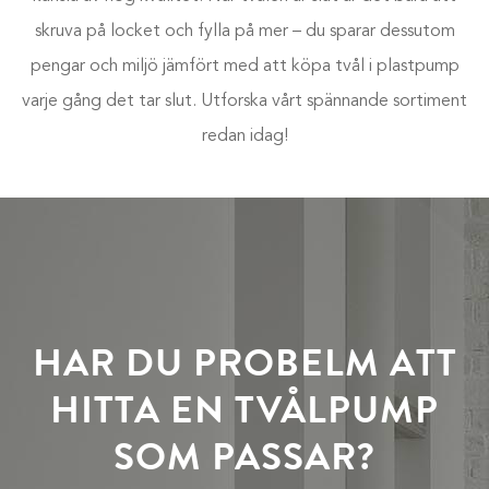
skruva på locket och fylla på mer – du sparar dessutom
pengar och miljö jämfört med att köpa tvål i plastpump
varje gång det tar slut. Utforska vårt spännande sortiment
redan idag!
HAR DU PROBELM ATT
HITTA EN TVÅLPUMP
SOM PASSAR?