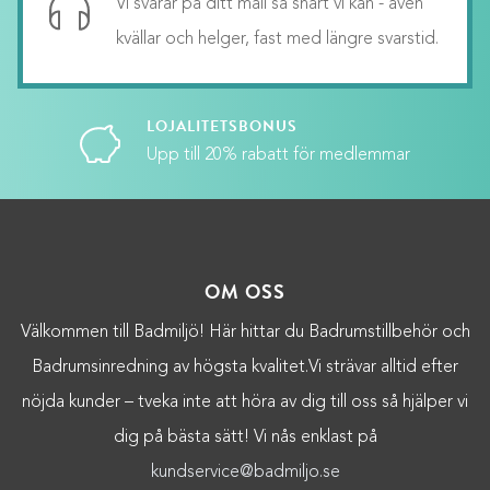
Vi svarar på ditt mail så snart vi kan - även
kvällar och helger, fast med längre svarstid.
LOJALITETSBONUS
Upp till 20% rabatt för medlemmar
OM OSS
Välkommen till Badmiljö! Här hittar du Badrumstillbehör och
Badrumsinredning av högsta kvalitet.Vi strävar alltid efter
nöjda kunder – tveka inte att höra av dig till oss så hjälper vi
dig på bästa sätt! Vi nås enklast på
kundservice@badmiljo.se