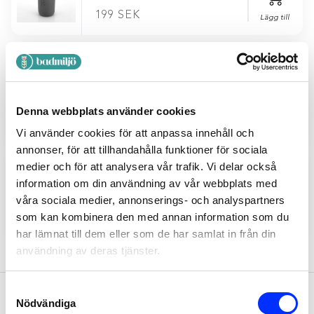
199
SEK
Lägg till
100061
MUGG OCH SKUMMANDE
TVÅLPUMP
Denna webbplats använder cookies
Lägg till
209
SEK
Vi använder cookies för att anpassa innehåll och
annonser, för att tillhandahålla funktioner för sociala
medier och för att analysera vår trafik. Vi delar också
833-41
information om din användning av vår webbplats med
TVÅLPUMP KOMODO SAND
våra sociala medier, annonserings- och analyspartners
som kan kombinera den med annan information som du
199
SEK
Lägg till
har lämnat till dem eller som de har samlat in från din
användning av deras tjänster.
Consent
Nödvändiga
Selection