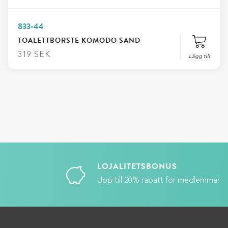
833-44
TOALETTBORSTE KOMODO SAND
319
SEK
Lägg till
LOJALITETSBONUS
Upp till 20% rabatt för medlemmar