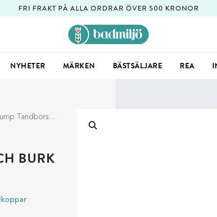
FRI FRAKT PÅ ALLA ORDRAR ÖVER 500 KRONOR
NYHETER
MÄRKEN
BÄSTSÄLJARE
REA
I
Tandborstglas och Burk
CH BURK
lkoppar