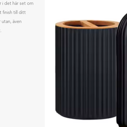
r i det här set om
inish till ditt
r utan, även
.