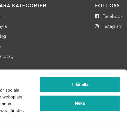
ÄRA KATEGORIER
FÖLJ OSS
in
Facebook
ylla
Instagram
ning
a
andtag
Tillåt alla
för sociala
år webbplats
Neka
 annan
ras tjänster.