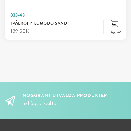
833-43
TVÅLKOPP KOMODO SAND
139
SEK
Lägg till
NOGGRANT UTVALDA PRODUKTER
av högsta kvalitet