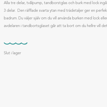
Alla tre delar, tvålpump, tandborstglas och burk med lock ingå
3 delar. Den räfflade svarta ytan med trädetaljer ger en perfekt f
badrum. Du väljer själv om du vill använda burken med lock elle
avdelaren i tandbortsglaset går att ta bort om du hellre vill det
Slut i lager