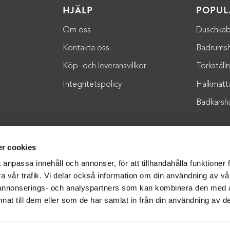
HJÄLP
POPUL
Om oss
Duschkab
a
Kontakta oss
Badrumsh
Köp- och leveransvillkor
Torkställ
Integritetspolicy
Halkmatt
Badkarsh
r cookies
Copyright © 2026 - Badmiljö AB - Alla rättigheter är reserverade.
 anpassa innehåll och annonser, för att tillhandahålla funktioner 
ra vår trafik. Vi delar också information om din användning av v
 annonserings- och analyspartners som kan kombinera den med
nat till dem eller som de har samlat in från din användning av de
SKAPAD AV
ADWISE MEDIABYRÅ