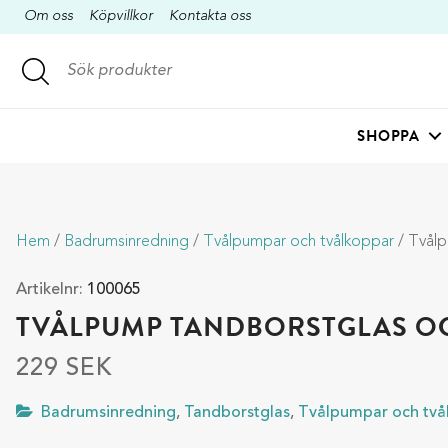
Om oss
Köpvillkor
Kontakta oss
SHOPPA
Hem
/
Badrumsinredning
/
Tvålpumpar och tvålkoppar
/ Tvålpump 
Artikelnr:
100065
TVÅLPUMP TANDBORSTGLAS O
229
SEK
Badrumsinredning
,
Tandborstglas
,
Tvålpumpar och två