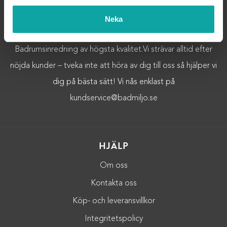
OM OSS
Neka
Välkommen till Badmiljö! Här hittar du Badrumstillbehör och
Badrumsinredning av högsta kvalitet.Vi strävar alltid efter
nöjda kunder – tveka inte att höra av dig till oss så hjälper vi
dig på bästa sätt! Vi nås enklast på
kundservice@badmiljo.se
HJÄLP
Om oss
Kontakta oss
Köp- och leveransvillkor
Integritetspolicy