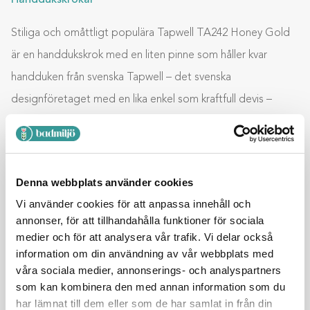
Handdukskrokar
Stiliga och omåttligt populära Tapwell TA242 Honey Gold
är en handdukskrok med en liten pinne som håller kvar
handduken från svenska Tapwell – det svenska
designföretaget med en lika enkel som kraftfull devis –
Tapwell vill ge dig hög kvalitet och innovativ design till bra
priser. Svensk design, tillverkad i Italien, en kombination som
vi alla kan se ger ett vackert slutresultat med hög …
Denna webbplats använder cookies
Vi använder cookies för att anpassa innehåll och
annonser, för att tillhandahålla funktioner för sociala
Lägg till i varukorg
medier och för att analysera vår trafik. Vi delar också
information om din användning av vår webbplats med
våra sociala medier, annonserings- och analyspartners
BESKRIVNING
som kan kombinera den med annan information som du
har lämnat till dem eller som de har samlat in från din