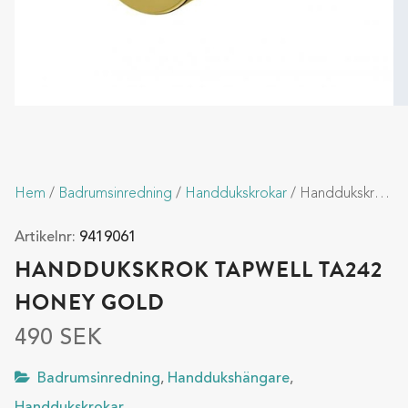
Hem
/
Badrumsinredning
/
Handdukskrokar
/ Handdukskrok Tapwell TA242 Honey Gold
Artikelnr:
9419061
HANDDUKSKROK TAPWELL TA242
HONEY GOLD
490
SEK
Badrumsinredning
,
Handdukshängare
,