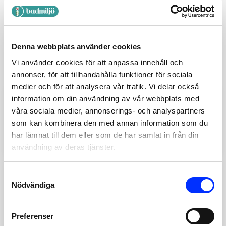
DU KANSKE OCKSÅ GILLAR …
Denna webbplats använder cookies
Vi använder cookies för att anpassa innehåll och
annonser, för att tillhandahålla funktioner för sociala
medier och för att analysera vår trafik. Vi delar också
information om din användning av vår webbplats med
T550233
våra sociala medier, annonserings- och analyspartners
DUSCHHANDTAG TIGER
som kan kombinera den med annan information som du
VALENCIA
har lämnat till dem eller som de har samlat in från din
Lägg till
399
SEK
användning av deras tjänster.
Consent
T550433
Nödvändiga
Selection
DUSCHHANDTAG TIGER
MALAGA
Preferenser
Lägg till
489
SEK