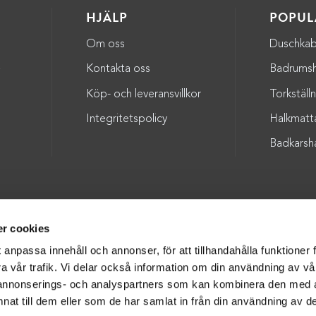
HJÄLP
POPUL
Om oss
Duschkab
a
Kontakta oss
Badrumsh
Köp- och leveransvillkor
Torkställ
Integritetspolicy
Halkmatt
Badkarsh
Copyright © 2026 - Badmiljö AB - Alla rättigheter är reserverade.
r cookies
 anpassa innehåll och annonser, för att tillhandahålla funktioner 
ra vår trafik. Vi delar också information om din användning av v
 annonserings- och analyspartners som kan kombinera den med
SKAPAD AV
ADWISE MEDIABYRÅ
nat till dem eller som de har samlat in från din användning av de