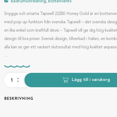
Badrumsinredning
,
Bottenventil
Snygga och smarta Tapwell 22200 Honey Gold är en bottenvent
med pop up-funktion från svenska Tapwell – det svenska des
en lika enkel som kraftfull devis – Tapwell vill ge dig hög kvalite
design till bra priser. Svensk design, tillverkad i Italien, en kom
alla kan se ger ett vackert slutresultat med hög kvalitet anpas
…
Lägg till i varukorg
BESKRIVNING