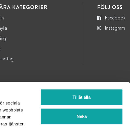
ÄRA KATEGORIER
FÖLJ OSS
in
Facebook
ylla
Instagram
ning
a
andtag
Tillåt alla
för sociala
år webbplats
Neka
 annan
ras tjänster.