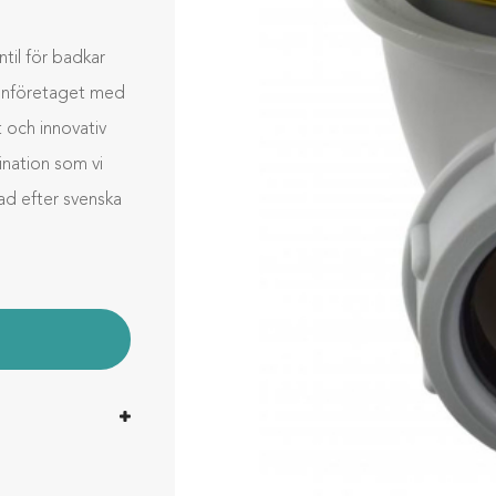
il för badkar
ignföretaget med
t och innovativ
bination som vi
sad efter svenska