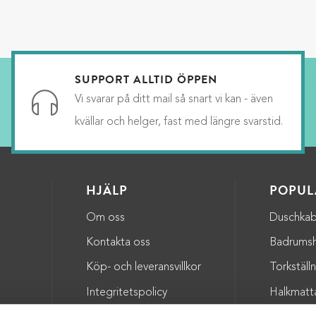
SUPPORT ALLTID ÖPPEN
Vi svarar på ditt mail så snart vi kan - även
kvällar och helger, fast med längre svarstid.
HJÄLP
POPUL
Om oss
Duschkab
a
Kontakta oss
Badrumsh
Köp- och leveransvillkor
Torkställ
Integritetspolicy
Halkmatt